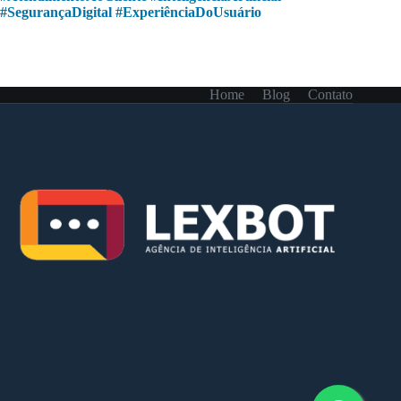
#SegurançaDigital #ExperiênciaDoUsuário
Home
Blog
Contato