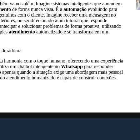
mbém vamos além. Imagine sistemas inteligentes que aprendem
mento
de forma nunca vista. É a
automação
evoluindo para
s genuínos com o cliente. Imagine receber uma mensagem no
riores, ou ser direcionado a um tutorial que responde
ntecipar e solucionar problemas de forma proativa, utilizando
mples
atendimento
automatizado e se transforma em um
o duradoura
ita harmonia com o toque humano, oferecendo uma experiência
iliza um chatbot inteligente no
Whatsapp
para responder
no apenas quando a situação exige uma abordagem mais pessoal
 do atendimento humanizado é capaz de construir conexões