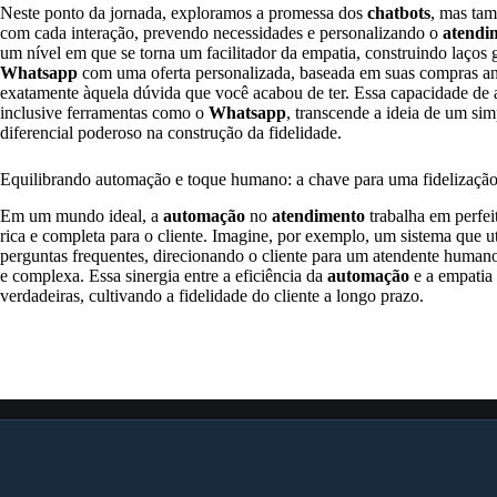
Neste ponto da jornada, exploramos a promessa dos
chatbots
, mas ta
com cada interação, prevendo necessidades e personalizando o
atendi
um nível em que se torna um facilitador da empatia, construindo laço
Whatsapp
com uma oferta personalizada, baseada em suas compras ante
exatamente àquela dúvida que você acabou de ter. Essa capacidade de a
inclusive ferramentas como o
Whatsapp
, transcende a ideia de um si
diferencial poderoso na construção da fidelidade.
Equilibrando automação e toque humano: a chave para uma fidelizaçã
Em um mundo ideal, a
automação
no
atendimento
trabalha em perfe
rica e completa para o cliente. Imagine, por exemplo, um sistema que ut
perguntas frequentes, direcionando o cliente para um atendente huma
e complexa. Essa sinergia entre a eficiência da
automação
e a empatia
verdadeiras, cultivando a fidelidade do cliente a longo prazo.