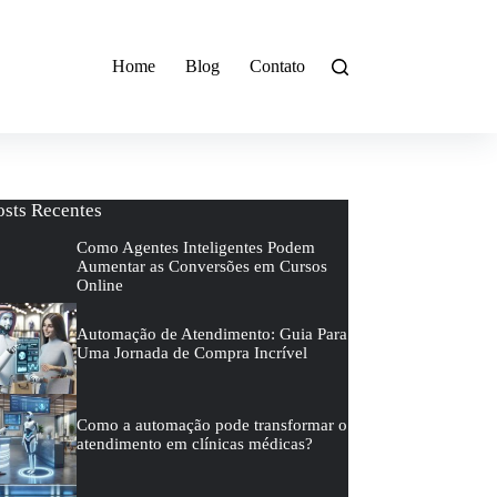
Home
Blog
Contato
osts Recentes
Como Agentes Inteligentes Podem
Aumentar as Conversões em Cursos
Online
Automação de Atendimento: Guia Para
Uma Jornada de Compra Incrível
Como a automação pode transformar o
atendimento em clínicas médicas?